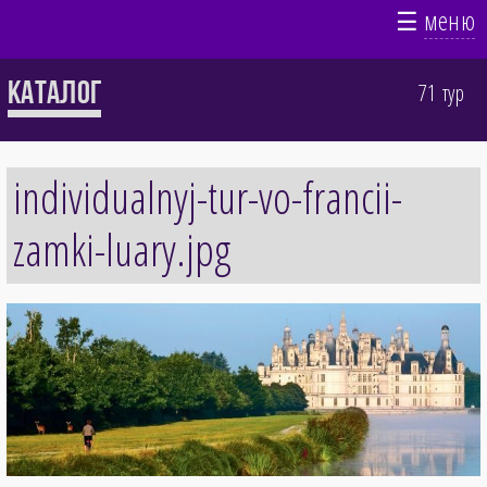
☰
меню
Каталог
71 тур
individualnyj-tur-vo-francii-
zamki-luary.jpg