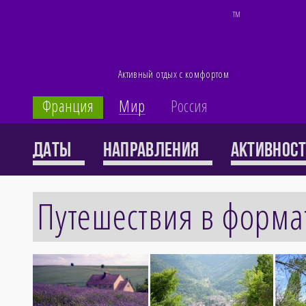
TM
Активный отдых с комфортом
Франция
Мир
Россия
Каталог
Даты
Направления
Активнос
Путешествия в форма
71 тур