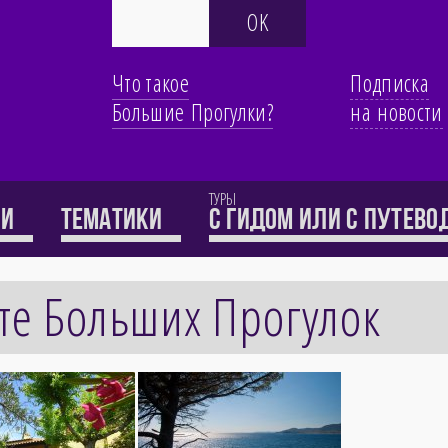
Что такое
Подписка
Большие Прогулки?
на новости
ТУРЫ
ти
Тематики
с гидом или с путев
те Больших Прогулок