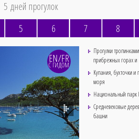
5 дней прогулок
5
6
7
8
Прогулки тропинками
EN/FR
прибрежных горах и 
С ГИДОМ
Купания, бухточки и
моря
Национальный парк 
Средневековые дере
башни