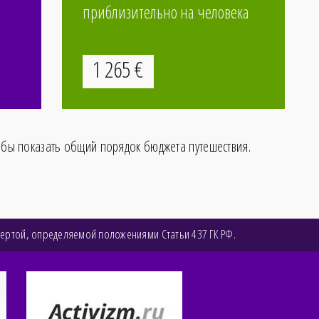
приблизительно на человека
автобус обратно
1
265
€
обы показать общий порядок бюджета путешествия.
фертой, определяемой положениями Статьи 437 ГК РФ.