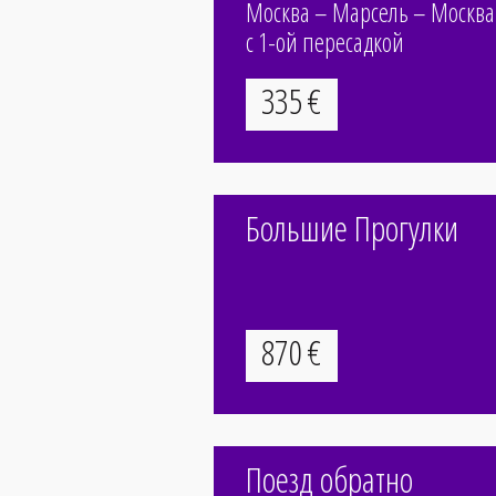
Москва – Марсель – Москва
c 1-ой пересадкой
335
€
Большие Прогулки
870
€
undefined
Поезд обратно