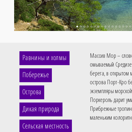
Массив Мор – слов
Равнины и холмы
омываемый Средизе
берега, в открытом
Побережье
острова Порт-Кро б
Острова
экземпляры морской
Поркероль дарит ум
Дикая природа
Прибрежные тропинк
маленьким колорит
Сельская местность