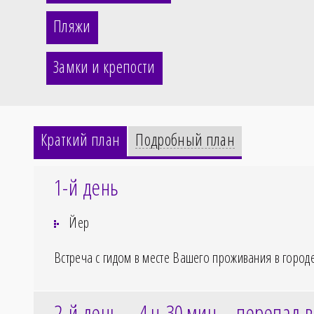
Пляжи
Замки и крепости
Краткий план
Подробный план
1-й день
Йер
Встреча с гидом в месте Вашего проживания в город
2-й день – 4
ч 30
мин – перепад в