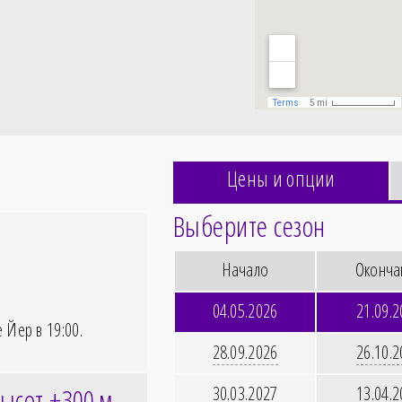
Цены и опции
Выберите сезон
Начало
Оконча
04.05.2026
21.09.
е Йер в
19:00
.
28.09.2026
26.10.
ысот ±300
м
30.03.2027
13.04.