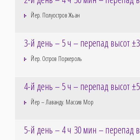
Йер. Полуостров Жьан
3-й день – 5
ч – перепад высот ±
Йер. Остров Поркероль
4-й день – 5
ч – перепад высот ±
Йер – Лаванду. Массив Мор
5-й день – 4
ч 30
мин – перепад в