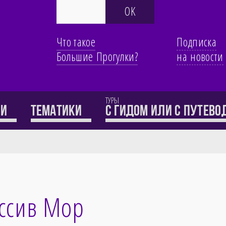
Что такое
Подписка
Большие Прогулки?
на новости
ТУРЫ
ти
Тематики
с гидом или с путев
ассив Мор