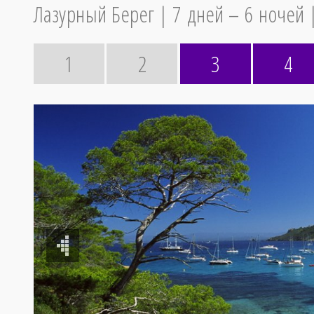
Лазурный Берег
7 дней – 6 ночей
1
2
3
4