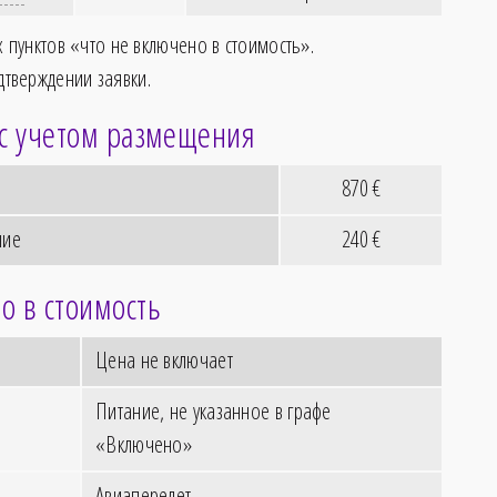
их пунктов «что не включено в стоимость».
дтверждении заявки.
 с учетом размещения
870
€
ние
240
€
о в стоимость
Цена не включает
Питание, не указанное в графе
«Включено»
Авиаперелет