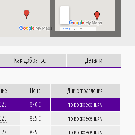
Как добраться
Детали
ние
Цена
Дни отправления
2026
870
€
по воскресеньям
2026
825
€
по воскресеньям
2027
825
€
по воскресеньям