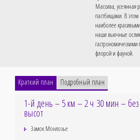
Массива, усеянная 
пастбищами. В этом
наиболее красивыми 
наши вьючные ослик
гастрономическими 
флорой и фауной.
Краткий план
Подробный план
1-й день – 5
км – 2
ч 30
мин – без
высот
Замок Монлозье