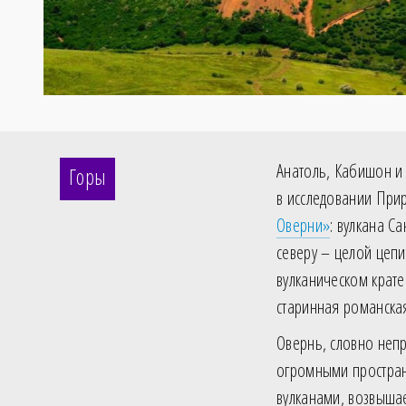
Анатоль, Кабишон и
Горы
в исследовании При
Оверни»
: вулкана С
северу – целой цепи
вулканическом крате
старинная романска
Овернь, словно непр
огромными простран
вулканами, возвыша