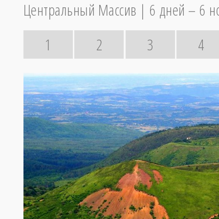
Центральный Массив
6 дней – 6 н
1
2
3
4