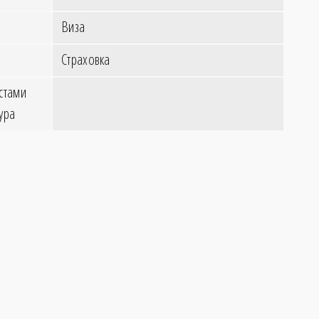
Виза
Страховка
стами
ура