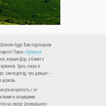
 Шоколя будут Вам подспорьем
родного Парка
«Вулканов
анси, вершин Дор, а ближе к
 вулканов. Здесь озеро в
ре, там водопад, чуть дальше –
я церковь.
иступная крепость с ее
ствами и заснувшими
ется на севере Центрального