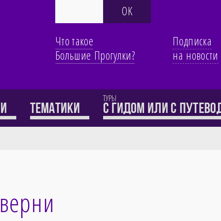
Что такое
Подписка
Большие Прогулки?
на новости
ТУРЫ
ти
Тематики
с гидом или с путев
Оверни