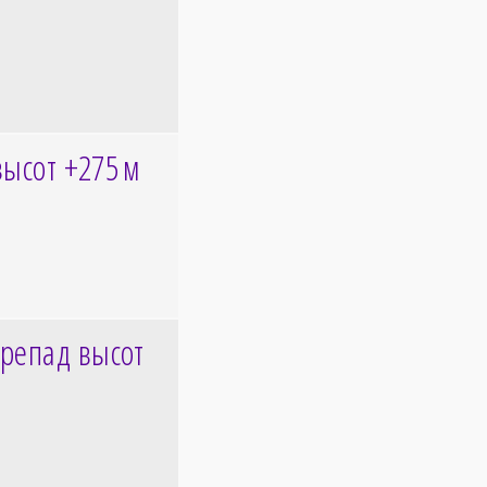
высот +275
м
репад высот