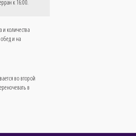
ерран к
16:00
.
а и количества
 обед и на
вается во второй
ереночевать в