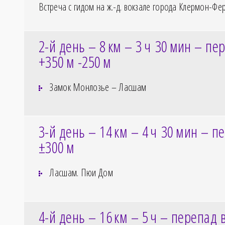
Встреча с гидом на ж.-д. вокзале города Клермон-Фе
2-й день – 8
км – 3
ч 30
мин – пер
+350
м -250
м
Замок Монлозье – Ласшам
3-й день – 14
км – 4
ч 30
мин – пе
±300
м
Ласшам. Пюи Дом
4-й день – 16
км – 5
ч – перепад 