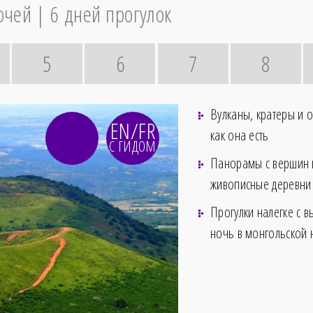
очей
6 дней прогулок
5
6
7
8
Вулканы, кратеры и о
EN/FR
как она есть
С ГИДОМ
Панорамы с вершин 
живописные деревни 
Прогулки налегке с 
ночь в монгольской 