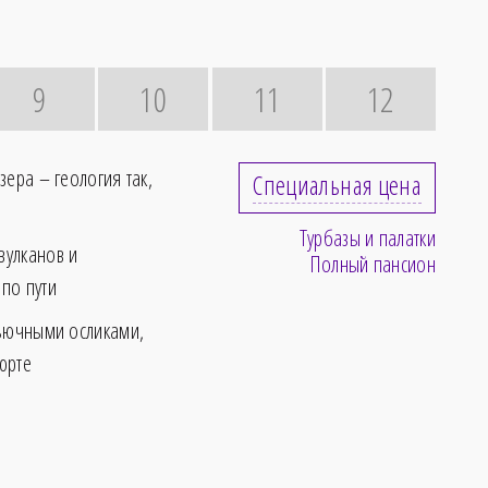
9
10
11
12
зера – геология так,
Специальная цена
Турбазы и палатки
вулканов и
Полный пансион
по пути
вьючными осликами,
юрте