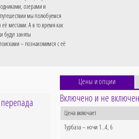
родниками, озерами и
 путешествии мы полюбуемся
её местами. А в то время как
и будут заняты
поисками – познакомимся с её
Цены и опции
Включено и не включен
 перепада
Цена включает
Турбаза – ночи 1…4, 6