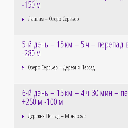
-150
м
Ласшам – Озеро Сервьер
5-й день – 15
км – 5
ч – перепад 
-280
м
Озеро Сервьер – Деревня Пессад
6-й день – 15
км – 4
ч 30
мин – пе
+250
м -100
м
Деревня Пессад – Монлозье