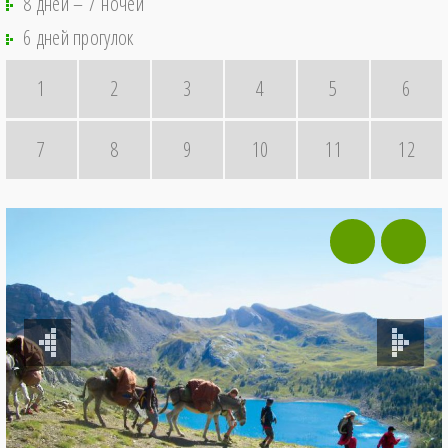
8 дней – 7 ночей
6 дней прогулок
1
2
3
4
5
6
7
8
9
10
11
12