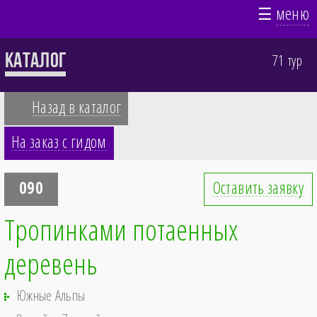
☰
меню
Каталог
71 тур
Назад в каталог
На заказ с гидом
090
Оставить заявку
Тропинками потаенных
деревень
Южные Альпы