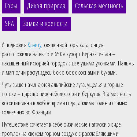
Горы
Дикая природа
Сельская местность
SPA
Замки и крепости
У подножия
Канигу
, священной горы каталонцев,
расположился на высоте 650м курорт Вернэ-ле-Бан –
насыщенный историей городок с цветущими улочками. Пальмы
и магнолии растут здесь бок о бок с соснами и буками.
Чуть выше начинаются альпийские луга, ущелья и горные
потоки – царство пиренейских серн и беркутов. Эта местность
восхитительна в любое время года, а климат один из самых
солнечных во Франции.
Путешествие сочетает в себе физические нагрузки в виде
прогулок на свежем горном воздухе с расслабляющими