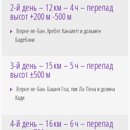
2-й день – 12
км – 4
ч – перепад
высот +200
м -500
м
Верне-ле-Бан. Хребет Каналетт и дольмен
Бадебани
3-й день – 15
км – 5
ч – перепад
высот ±500
м
Верне-ле-Бан. Башня Гоа, пик Ла Пена и долина
Кади
4-й день – 16
км – 6
ч – перепад