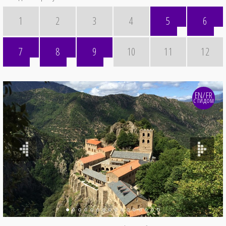
1
2
3
4
5
6
7
8
9
10
11
12
EN/FR
с гидом