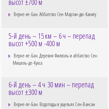
высот ±700
м
Верне-ле-Бан. Аббатство Сен-Мартан-дю-Канигу
5-й день – 15
км – 6
ч – перепад
высот +500
м -400
м
Верне-ле-Бан. Деревня Филлоль и аббатство Сен-
Мишель-де-Кукса
6-й день – 4
ч 30
мин – перепад
высот ±300
м
Верне-ле-Бан. Водопады в ущельях Сен-Вансан