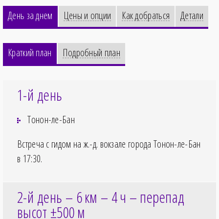
День за днем
Цены и опции
Как добраться
Детали
Краткий план
Подробный план
1-й день
Тонон-ле-Бан
Встреча с гидом на ж.-д. вокзале города Тонон-ле-Бан
в
17:30
.
2-й день – 6
км – 4
ч – перепад
высот ±500
м