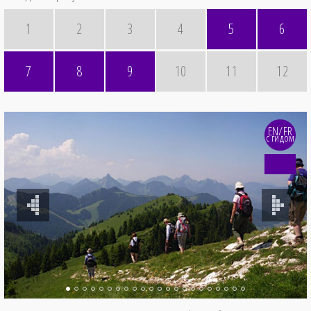
1
2
3
4
5
6
7
8
9
10
11
12
EN/FR
с гидом