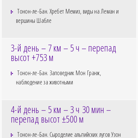
Тонон-ле-Бан. Хребет Мемиз, виды на Леман и
вершины Шабле
3-й день – 7
км – 5
ч – перепад
высот +753
м
Тонон-ле-Бан. Заповедник Мон Гранж,
наблюдение за животными
4-й день – 5
км – 3
ч 30
мин –
перепад высот ±500
м
Тонон-ле-Бан. Сыроделие альпийских лугов Узон