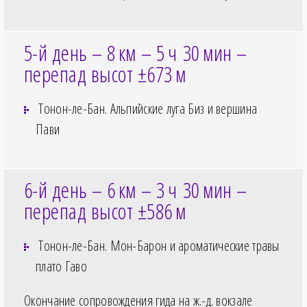
5-й день – 8
км – 5
ч 30
мин –
перепад высот ±673
м
Тонон-ле-Бан. Альпийские луга Биз и вершина
Пави
6-й день – 6
км – 3
ч 30
мин –
перепад высот ±586
м
Тонон-ле-Бан. Мон-Барон и ароматические травы
плато Гаво
Окончание сопровождения гида на ж.-д. вокзале