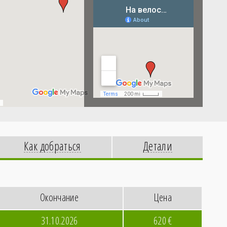
Как добраться
Детали
Окончание
Цена
31.10.2026
620
€