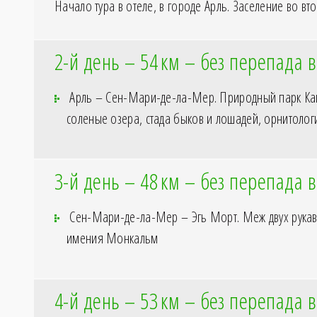
Начало тура в отеле, в городе Арль. Заселение во вт
2-й день – 54
км – без перепада 
Арль – Сен-Мари-де-ла-Мер. Природный парк Кам
соленые озера, стада быков и лошадей, орнитолог
3-й день – 48
км – без перепада 
Сен-Мари-де-ла-Мер – Эгь Морт. Меж двух рукав
имения Монкальм
4-й день – 53
км – без перепада 