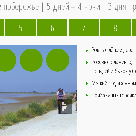
е побережье
5 дней – 4 ночи
3 дня пр
5
6
7
8
Ровные лёгкие дорог
Розовые фламинго, т
лошадей и быков у б
Мягкий средиземном
Прибрежные городки