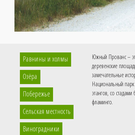
Южный Прованс – эт
Равнины и холмы
деревенские площад
замечательные исто
Озёра
Национальный пар
Побережье
этангов, со стадами
фламинго.
Сельская местность
Виноградники