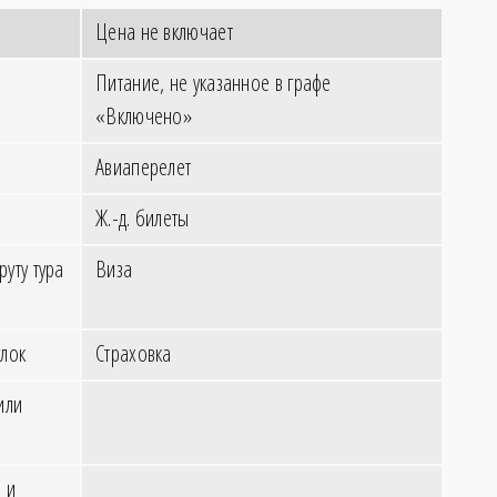
Цена не включает
Питание, не указанное в графе
«Включено»
Авиаперелет
Ж.-д. билеты
уту тура
Виза
лок
Страховка
или
 и