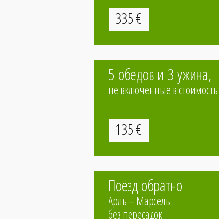
335
€
5 обедов и 3 ужина,
не включенные в стоимость 
135
€
Поезд обратно
Арль – Марсель
без пересадок