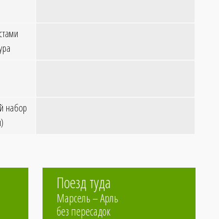
стами
ура
ый набор
ч)
Поезд туда
Марсель – Арль
без пересадок