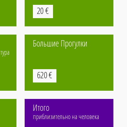
20
€
Большие Прогулки
тура
620
€
Итого
приблизительно на человека