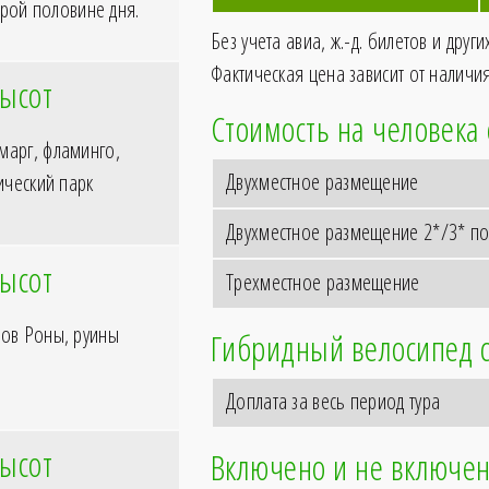
орой половине дня.
Без учета авиа, ж.-д. билетов и друг
Фактическая цена зависит от наличия
высот
Стоимость на человека
арг, фламинго,
Двухместное размещение
ический парк
Двухместное размещение 2*/3* п
высот
Трехместное размещение
ов Роны, руины
Гибридный велосипед 
Доплата за весь период тура
высот
Включено и не включен