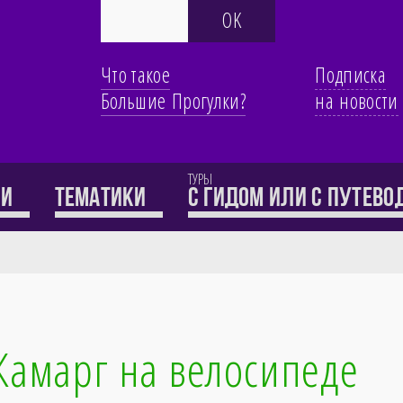
Что такое
Подписка
Большие Прогулки?
на новости
ТУРЫ
ти
Тематики
с гидом или с путев
Камарг на велосипеде