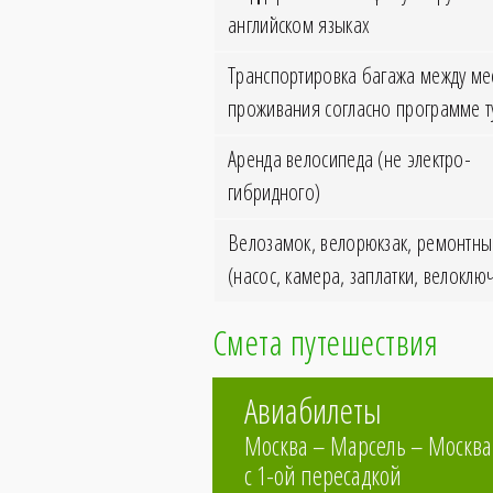
английском языках
Транспортировка багажа между ме
проживания согласно программе т
Аренда велосипеда (не электро-
гибридного)
Велозамок, велорюкзак, ремонтн
(насос, камера, заплатки, велоклю
Смета путешествия
Авиабилеты
Москва – Марсель – Москва
c 1-ой пересадкой