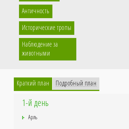
Античность
Исторические тропы
Наблюдение за
животными
Краткий план
Подробный план
1-й день
Арль