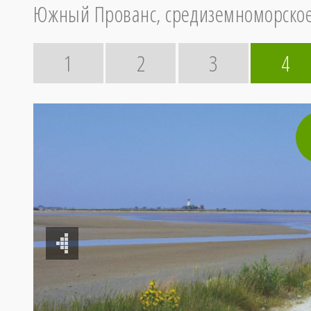
Южный Прованс, средиземноморско
1
2
3
4