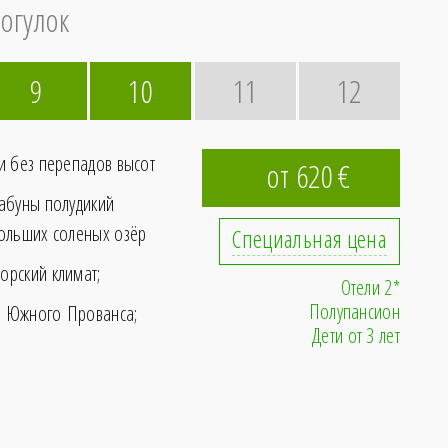
огулок
9
10
11
12
и без перепадов высот
от 620
€
абуны полудикий
ольших соленых озёр
Специальная цена
орский климат;
Отели 2*
Полупансион
 Южного Прованса;
Дети от 3 лет