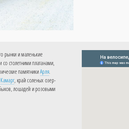
о рынки и маленькие
и со столетними платанами,
рические памятники
Арля
.
к
Камарг
, край соленых озер-
 быков, лошадей и розовыми