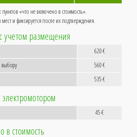
их пунктов «что не включено в стоимость».
 мест и фиксируется после их подтверждения.
 с учетом размещения
620
€
о выбору
560
€
535
€
с электромотором
45
€
о в стоимость