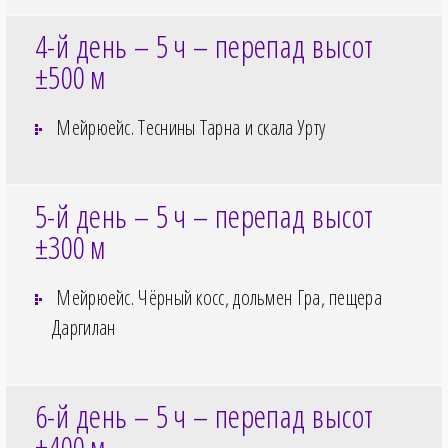
4-й день – 5
ч – перепад высот
±500
м
Мейрюейс. Теснины Тарна и скала Урту
5-й день – 5
ч – перепад высот
±300
м
Мейрюейс. Чёрный косс, дольмен Гра, пещера
Даргилан
6-й день – 5
ч – перепад высот
±400
м