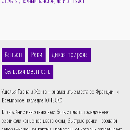
Отель 3*
полный пансион
дети от 13 лет
Каньон
Реки
Дикая природа
Сельская местность
Ущелья Тарна и Жонта – знаменитые места во Франции и
Всемирное наследие ЮНЕСКО.
Бескрайние известняковые белые плато, грандиозные
вертикали каньонов цвета охры, быстрые речки создают
завораживающие картины природы, от которых захватывает