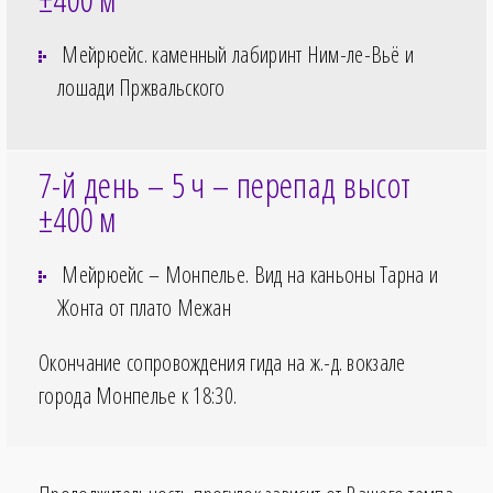
Мейрюейс. каменный лабиринт Ним-ле-Вьё и
лошади Пржвальского
7-й день – 5
ч – перепад высот
±400
м
Мейрюейс – Монпелье. Вид на каньоны Тарна и
Жонта от плато Межан
Окончание сопровождения гида на ж.-д. вокзале
города Монпелье к
18:30
.