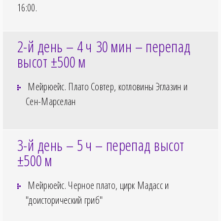
16:00
.
2-й день – 4
ч 30
мин – перепад
высот ±500
м
Мейрюейс. Плато Совтер, котловины Эглазин и
Сен-Марселан
3-й день – 5
ч – перепад высот
±500
м
Мейрюейс. Черное плато, цирк Мадасс и
"доисторический гриб"