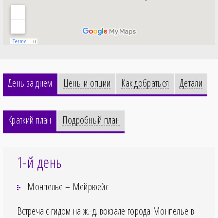
День за днем
Цены и опции
Как добраться
Детали
Краткий план
Подробный план
1-й день
Монпелье – Мейрюейс
Встреча с гидом на ж.-д. вокзале города Монпелье в