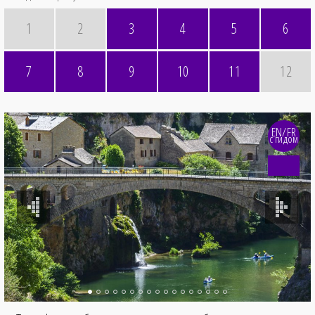
1
2
3
4
5
6
7
8
9
10
11
12
EN/FR
с гидом