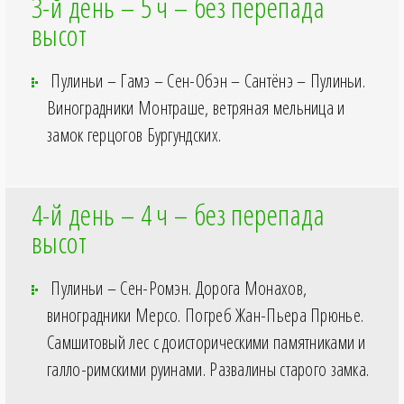
3-й день – 5
ч – без перепада
высот
Пулиньи – Гамэ – Сен-Обэн – Сантёнэ – Пулиньи.
Виноградники Монтраше, ветряная мельница и
замок герцогов Бургундских.
4-й день – 4
ч – без перепада
высот
Пулиньи – Сен-Ромэн. Дорога Монахов,
виноградники Мерсо. Погреб Жан-Пьера Прюнье.
Самшитовый лес с доисторическими памятниками и
галло-римскими руинами. Развалины старого замка.