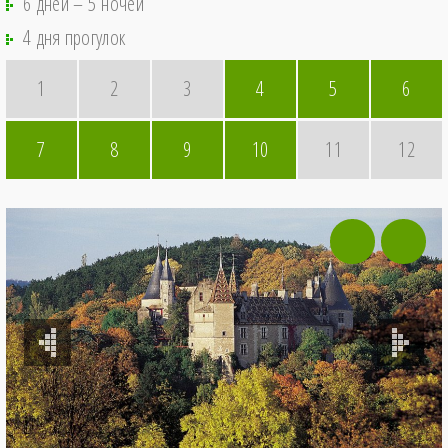
6 дней – 5 ночей
4 дня прогулок
1
2
3
4
5
6
7
8
9
10
11
12