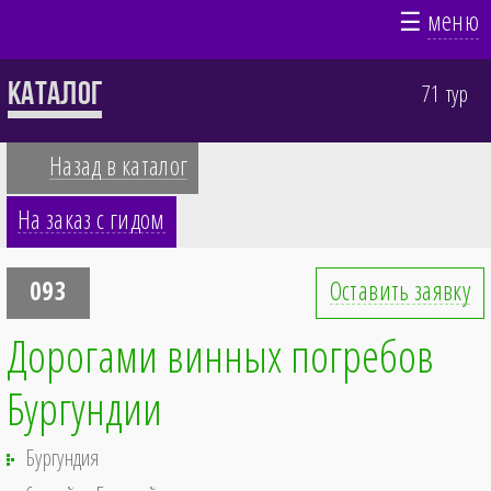
☰
меню
Каталог
71 тур
Назад в каталог
На заказ с гидом
093
Оставить заявку
Дорогами винных погребов
Бургундии
Бургундия