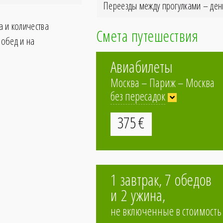
Переезды между прогулками – ден
а и количества
Смета путешествия
 обед и на
Авиабилеты
Москва – Париж – Москва
без пересадок
375
€
без пересадок
1 завтрак, 7 обедов
и 2 ужина,
c 1-ой пересад
не включенные в стоимость 