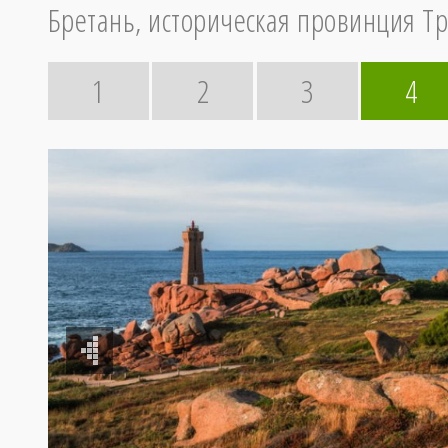
Бретань, историческая провинция Т
1
2
3
4