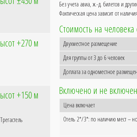
ысот ±430
м
Без учета авиа, ж.-д. билетов и друг
Фактическая цена зависит от наличия
Стоимость на человека
ысот +270
м
Двухместное размещение
Для группы от 3 до 6 человек
Доплата за одноместное размеще
Включено и не включен
ысот +150
м
Цена включает
Отель 2*/3*: по наличию мест – н
Трегастель