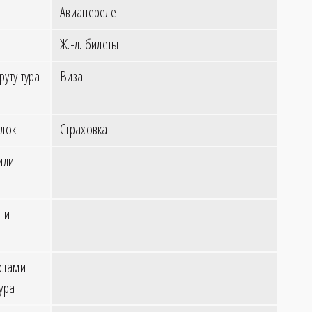
Авиаперелет
Ж.-д. билеты
уту тура
Виза
лок
Страховка
или
 и
стами
ура