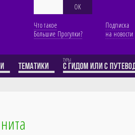
Что такое
Подписка
Большие Прогулки?
на новости
ТУРЫ
ти
Тематики
с гидом или с путев
анита