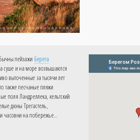
обычны пейзажи
Берега
На суше и на море возвышаются
ливо выточенные за тысячи лет
то также песчаные пляжи
ые поля Ландреллека, кельтский
елые дюны Трегастель,
 и часовни на побережье…