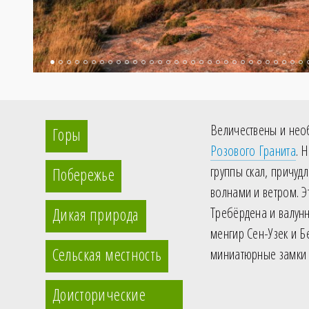
Величествены и не
Горы
Розового Гранита
. 
группы скал, причуд
Побережье
волнами и ветром. Э
Дикая природа
Требёрдена и валунн
менгир Сен-Узек и Б
Сельская местность
миниатюрные замки
Доисторические