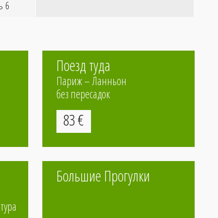
ь 6
Поезд туда
Париж – Ланньон
без пересадок
83
€
Большие Прогулки
кой
тура