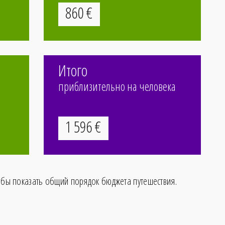
860
€
undefined
Итого
undefined
приблизительно на человека
undefined
1
596
€
обы показать общий порядок бюджета путешествия.