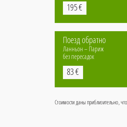
195
€
Поезд обратно
Ланньон – Париж
без пересадок
83
€
Стоимости даны приблизительно, чт