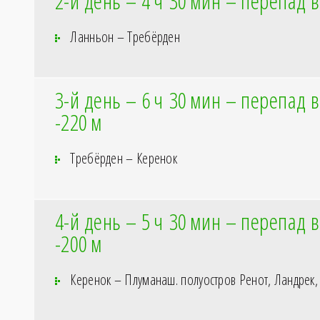
2-й день – 4
ч 30
мин – перепад в
Ланньон – Требёрден
3-й день – 6
ч 30
мин – перепад в
-220
м
Требёрден – Керенок
4-й день – 5
ч 30
мин – перепад в
-200
м
Керенок – Плуманаш. полуостров Ренот, Ландрек, 