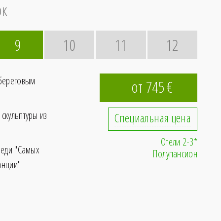
ок
9
10
11
12
 береговым
от 745
€
скульптуры из
Специальная цена
Отели 2-3*
реди "Самых
Полупансион
анции"
ы