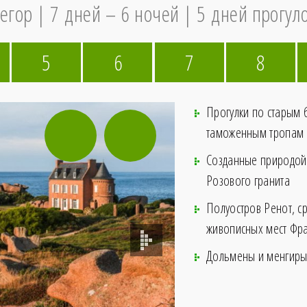
регор
7 дней – 6 ночей
5 дней прогул
5
6
7
8
Прогулки по старым
таможенным тропам
Созданные природой 
Розового гранита
Полуостров Ренот, с
живописных мест Фр
Дольмены и менгир