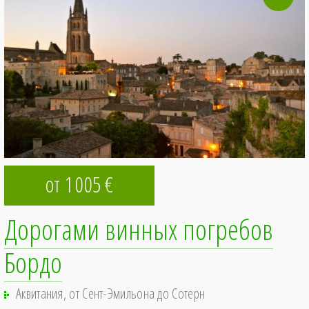
от 1
005
€
Дорогами винных погребов
Бордо
Аквитания, от Сент-Эмильона до Сотерн