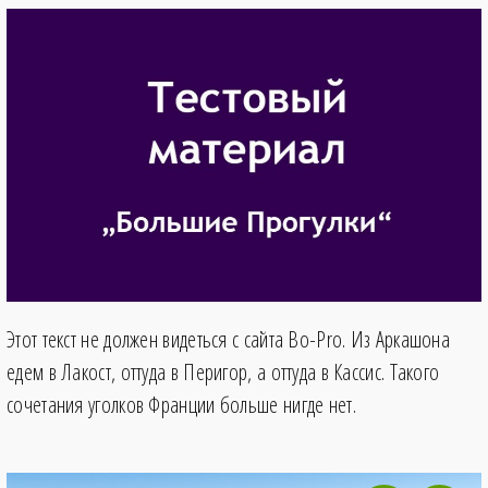
Этот текст не должен видеться с сайта Bo-Pro. Из Аркашона
едем в Лакост, оттуда в Перигор, а оттуда в Кассис. Такого
сочетания уголков Франции больше нигде нет.