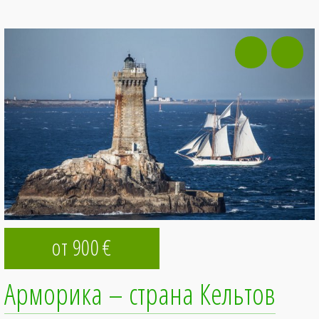
от 900
€
Арморика – страна Кельтов