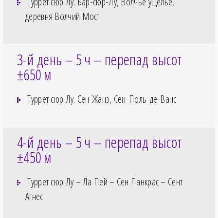
Туррет сюр Лу. Бар-сюр-Лу, Волчье ущелье,
деревня Волчий Мост
3-й день – 5
ч – перепад высот
±650
м
Туррет сюр Лу. Сен-Жанэ, Сен-Поль-де-Ванс
4-й день – 5
ч – перепад высот
±450
м
Туррет сюр Лу – Ла Пей – Сен Панкрас – Сент
Агнес