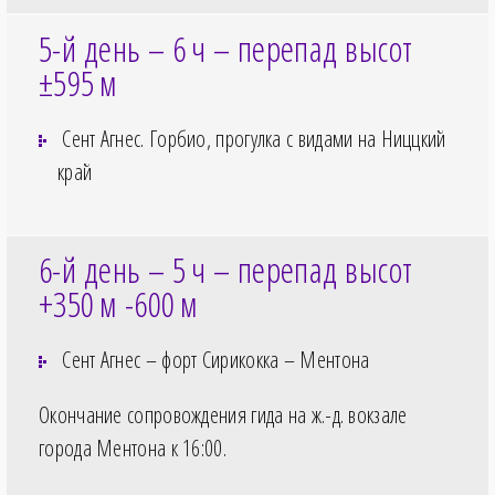
5-й день – 6
ч – перепад высот
±595
м
Сент Агнес. Горбио, прогулка с видами на Ниццкий
край
6-й день – 5
ч – перепад высот
+350
м -600
м
Сент Агнес – форт Сирикокка – Ментона
Окончание сопровождения гида на ж.-д. вокзале
города Ментона к
16:00
.