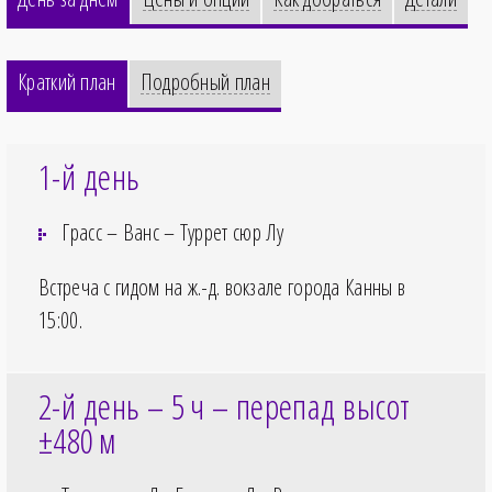
Краткий план
Подробный план
1-й день
Грасс – Ванс – Туррет сюр Лу
Встреча с гидом на ж.-д. вокзале города Канны в
15:00
.
2-й день – 5
ч – перепад высот
±480
м