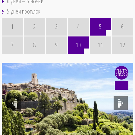
6 дней – 5 ночей
5 дней прогулок
1
2
3
4
5
6
7
8
9
10
11
12
EN/FR
с гидом