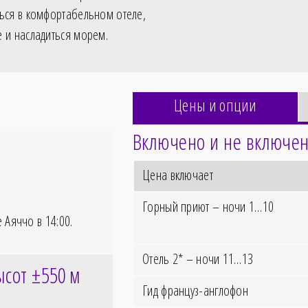
ться в комфортабельном отеле,
 и насладиться морем.
Цены и опции
Включено и не включен
Цена включает
Горный приют – ночи 1…10
е Аяччо в
14:00
.
Отель 2* – ночи 11…13
ысот ±550
м
Гид француз-англофон