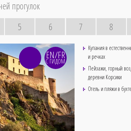
ней прогулок
5
6
7
8
Купания в естествен
EN/FR
и речках
С ГИДОМ
Пейзажи, горный воз
деревни Корсики
Отель и пляжи в бухт