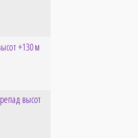
высот +130
м
репад высот