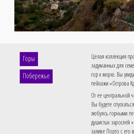
Целая коллекция пр
Горы
задуманных для семе
гор к морю. Вы уви
Побережье
пейзажи «Острова К
От ее центральной 
Вы будете спускатьс
любуясь горными пе
душистых зарослей «
заливе Порто с его