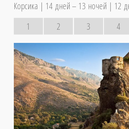
Корсика
14 дней – 13 ночей
12 д
1
2
3
4