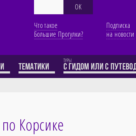
Что такое
Подписка
Большие Прогулки?
на новости
ТУРЫ
ти
Тематики
с гидом или с путев
 по Корсике