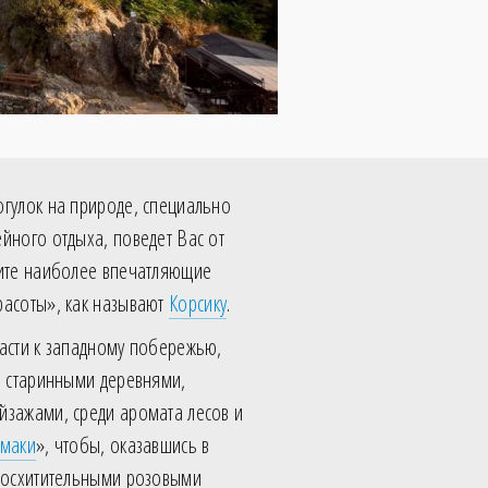
огулок на природе, специально
йного отдыха, поведет Вас от
дите наиболее впечатляющие
расоты», как называют
Корсику
.
части к западному побережью,
я старинными деревнями,
йзажами, среди аромата лесов и
маки
», чтобы, оказавшись в
 восхитительными розовыми