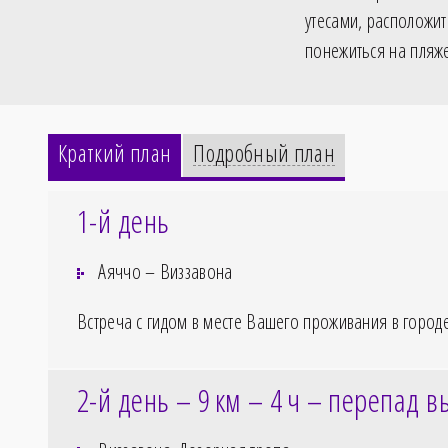
утесами, расположи
понежиться на пляже
Краткий план
Подробный план
1-й день
Аяччо – Виззавона
Встреча с гидом в месте Вашего проживания в город
2-й день – 9
км – 4
ч – перепад в