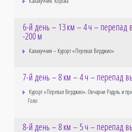
Калакуччия. Корсиа
6-й день – 13
км – 4
ч – перепад 
-200
м
Калакуччия – Курорт «Перевал Верджио»
7-й день – 8
км – 4
ч – перепад в
Курорт «Перевал Верджио». Овчарни Радуль и пр
Голо
8-й день – 8
км – 5
ч – перепад в