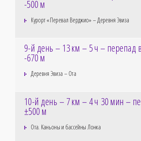
-500
м
Курорт «Перевал Верджио» – Деревня Эвиза
9-й день – 13
км – 5
ч – перепад 
-670
м
Деревня Эвиза – Ота
10-й день – 7
км – 4
ч 30
мин – пе
±500
м
Ота. Каньоны и бассейны Лонка