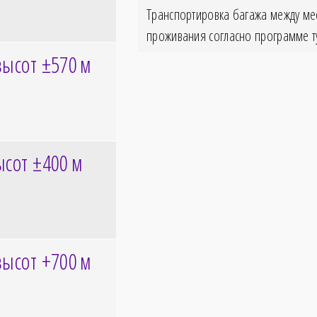
Транспортировка багажа между ме
проживания согласно программе т
высот ±570
м
ысот ±400
м
высот +700
м