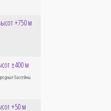
высот +750
м
ысот ±400
м
иродные бассейны
ысот +50
м