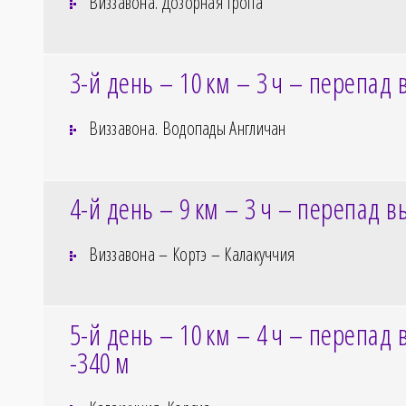
Виззавона. Дозорная тропа
3-й день – 10
км – 3
ч – перепад 
Виззавона. Водопады Англичан
4-й день – 9
км – 3
ч – перепад в
Виззавона – Кортэ – Калакуччия
5-й день – 10
км – 4
ч – перепад 
-340
м